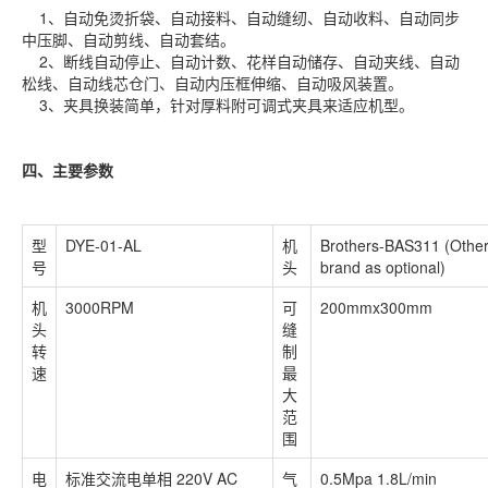
1、自动免烫折袋、自动接料、自动缝纫、自动收料、自动同步
中压脚、自动剪线、自动套结。
2、断线自动停止、自动计数、花样自动储存、自动夹线、自动
松线、自动线芯仓门、自动内压框伸缩、自动吸风装置。
3、夹具换装简单，针对厚料附可调式夹具来适应机型。
四、主要参数
型
DYE-01-AL
机
Brothers-BAS311 (Othe
号
头
brand as optional)
机
3000RPM
可
200mmx300mm
头
缝
转
制
速
最
大
范
围
电
标准交流电单相 220V AC
气
0.5Mpa 1.8L/min