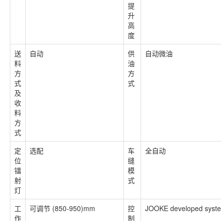
提
升
高
度
送
自动
供
自动微油
料
油
方
方
式
式
及
收
料
方
式
定
选配
车
全自动
位
缝
镭
模
射
式
灯
工
可调节 (850-950)mm
控
JOOKE developed syst
作
制