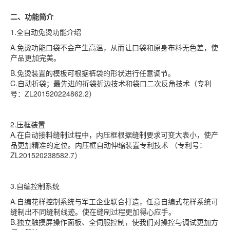
二、功能简介
1.全自动免烫功能介绍
A.免烫功能口袋不会产生高温，从而让口袋和原身布料无色差，使
产品更加完美。
B.免烫装置的模板可根据裤袋的形状进行任意调节。
C.自动折袋；最先进的折袋折边技术和袋口二次反角技术（专利
号：ZL201520224862.2）
2.压框装置
A.在自动接料缝制过程中，内压框根据缝制要求可变大表小，使产
品更加精准的定位。内压框自动伸缩装置专利技术 （专利号：
ZL201520238582.7）
3.自编控制系统
A.自编花样控制系统与军工企业联合打造，任意自编式花样系统可
缝制出不同缝制线迹。使在缝制过程更加得心应手。
B.独立触摸屏操作面板、全伺服控制，使我们对操控与调试更加方