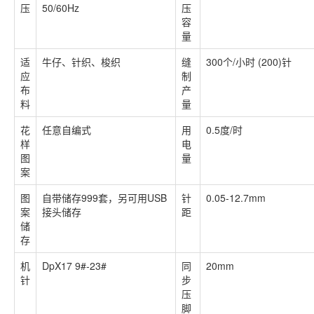
压
50/60Hz
压
容
量
适
牛仔、针织、梭织
缝
300个/小时 (200)针
应
制
布
产
料
量
花
任意自编式
用
0.5度/时
样
电
图
量
案
图
自带储存999套，另可用USB
针
0.05-12.7mm
案
接头储存
距
储
存
机
DpX17 9#-23#
同
20mm
针
步
压
脚