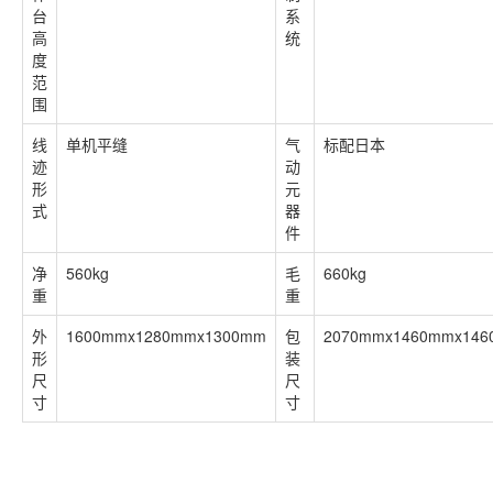
台
系
高
统
度
范
围
线
单机平缝
气
标配日本
迹
动
形
元
式
器
件
净
560kg
毛
660kg
重
重
外
1600mmx1280mmx1300mm
包
2070mmx1460mmx14
形
装
尺
尺
寸
寸